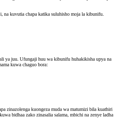
na kuvutia chapa katika suluhisho moja la kibunifu.
i ya juu. Ufungaji huu wa kibunifu huhakikisha upya na
mama kuwa chaguo bora:
pa zinazolenga kuongeza muda wa matumizi bila kuathiri
 kuwa bidhaa zako zinasalia salama, mbichi na zenye ladha