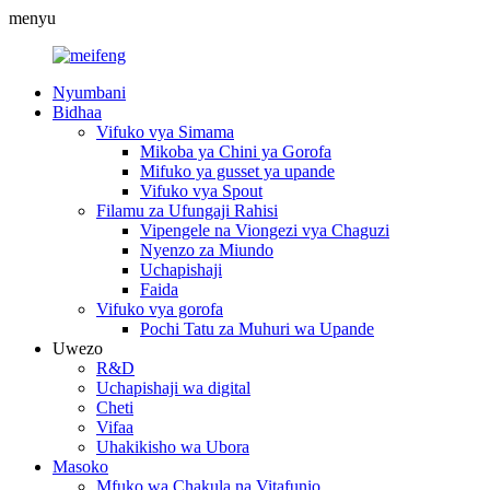
menyu
Nyumbani
Bidhaa
Vifuko vya Simama
Mikoba ya Chini ya Gorofa
Mifuko ya gusset ya upande
Vifuko vya Spout
Filamu za Ufungaji Rahisi
Vipengele na Viongezi vya Chaguzi
Nyenzo za Miundo
Uchapishaji
Faida
Vifuko vya gorofa
Pochi Tatu za Muhuri wa Upande
Uwezo
R&D
Uchapishaji wa digital
Cheti
Vifaa
Uhakikisho wa Ubora
Masoko
Mfuko wa Chakula na Vitafunio