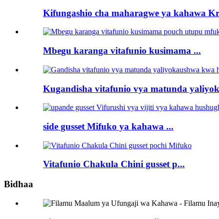
Kifungashio cha maharagwe ya kahawa Kra
Mbegu karanga vitafunio kusimama ...
Kugandisha vitafunio vya matunda yaliyok
side gusset Mifuko ya kahawa ...
Vitafunio Chakula Chini gusset p...
Bidhaa