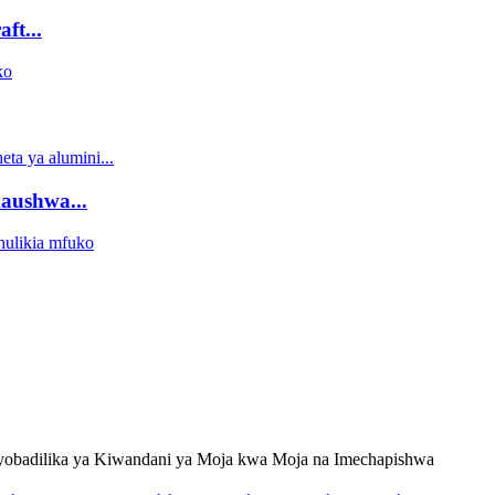
ft...
aushwa...