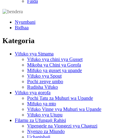
Faida
Nyumbani
Bidhaa
Kategoria
Vifuko vya Simama
Vifuko vya chini vya Gusset
Mikoba ya Chini ya Gorofa
Mifuko ya gusset ya upande
Vifuko vya Spout
Pochi zenye umbo
Rudisha Vifuko
Vifuko vya gorofa
Pochi Tatu za Muhuri wa Upande
Mifuko ya mto
Vifuko Vinne vya Muhuri wa Upande
Vifuko vya Utupu
Filamu za Ufungaji Rahisi
Vipengele na Viongezi vya Chaguzi
Nyenzo za Miundo
Uchapishaji