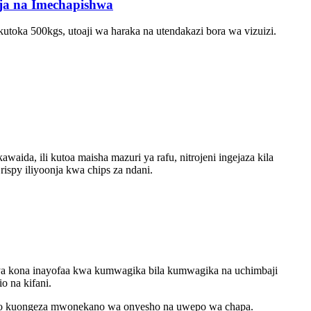
ja na Imechapishwa
oka 500kgs, utoaji wa haraka na utendakazi bora wa vizuizi.
waida, ili kutoa maisha mazuri ya rafu, nitrojeni ingejaza kila
rispy iliyoonja kwa chips za ndani.
ut ya kona inayofaa kwa kumwagika bila kumwagika na uchimbaji
o na kifani.
hivyo kuongeza mwonekano wa onyesho na uwepo wa chapa.