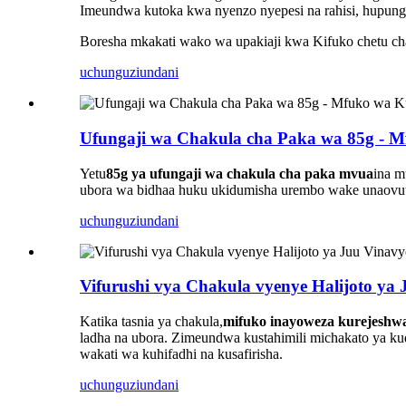
Imeundwa kutoka kwa nyenzo nyepesi na rahisi, hupunguz
Boresha mkakati wako wa upakiaji kwa Kifuko chetu cha 
uchunguzi
undani
Ufungaji wa Chakula cha Paka wa 85g - 
Yetu
85g ya ufungaji wa chakula cha paka mvua
ina m
ubora wa bidhaa huku ukidumisha urembo wake unaov
uchunguzi
undani
Vifurushi vya Chakula vyenye Halijoto ya
Katika tasnia ya chakula,
mifuko inayoweza kurejeshw
ladha na ubora. Zimeundwa kustahimili michakato ya kud
wakati wa kuhifadhi na kusafirisha.
uchunguzi
undani