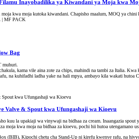
Filamu Inayobadilika ya Kiwandani ya Moja kwa Mo
 moja kwa moja kutoka kiwandani. Chapisho maalum, MOQ ya chini kut
a. | MF PACK
llow Bag
T muhuri.
akula, kama vile aina zote za chips, mahindi na tambi za Italia. Kwa ka
afu, na kuhifadhi ladha yake na hali mpya, ambayo kila wakati hutoa C
e Valve & Spout kwa Ufungashaji wa Kioevu
hisho kuu la upakiaji wa vinywaji na bidhaa za cream. Inaangazia spo
jaza moja kwa moja na bidhaa za kioevu, pochi hii hutoa utengamano usi
-Box (BIB), Kipochi chetu cha Stand-Up ni kirefu kwenye rafu, na 