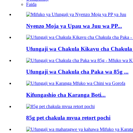
Faida
Nyenzo Moja ya Upau wa Juu wa PP...
Ufungaji wa Chakula Kikavu cha Chakula 
Ufungaji wa Chakula cha Paka wa 85g ...
Kifungashio cha Karanga Boti...
85g pet chakula mvua retort pochi