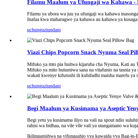
Filamu Maalum ya Ufungaji wa Kahawa - 
Filamu ya ubora wa juu ya ufungaji wa kahawa inasonga
Inafaa kwa maharagwe ya kahawa au kahawa ya kusag
uchunguzi
undani
Viazi Chips Popcorn Snack Nyuma Seal Pi
Mifuko ya mto pia huitwa kijaruba cha Nyuma, Kati au 
Mifuko ya mito hutumiwa sana na vitafunio na tasnia ya ch
wakati kwenye kifurushi ili kuhifadhi maisha marefu ya r
uchunguzi
undani
Begi Maalum ya Kusimama ya Aseptic Yeny
Begi yetu ya kusimama iliyo na vali na spout ndio sulu
rahisi wa bidhaa, na vile vile vali ya utangamano wa ku
Ikilinganishwa na vifungashio vya kawaida vya Bag-in