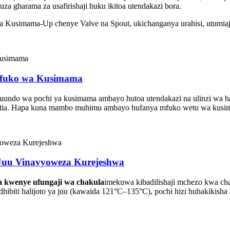
a gharama za usafirishaji huku ikitoa utendakazi bora.
Kusimama-Up chenye Valve na Spout, ukichanganya urahisi, utumiaji, 
Mfuko wa Kusimama
uundo wa pochi ya kusimama ambayo hutoa utendakazi na ulinzi wa hal
utia. Hapa kuna mambo muhimu ambayo hufanya mfuko wetu wa kusi
 Juu Vinavyoweza Kurejeshwa
a kwenye ufungaji wa chakula
imekuwa kibadilishaji mchezo kwa cha
hibiti halijoto ya juu (kawaida 121°C–135°C), pochi hizi huhakikisha