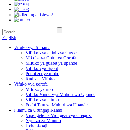
English
Vifuko vya Simama
Vifuko vya chini vya Gusset
Mikoba ya Chini ya Gorofa
Mifuko ya gusset ya upande
Vifuko vya Spout
Pochi zenye umbo
Rudisha Vifuko
Vifuko vya gorofa
Mifuko ya mto
Vifuko Vinne vya Muhuri wa Upande
Vifuko vya Utupu
Pochi Tatu za Muhuri wa Upande
Filamu za Ufungaji Rahisi
Vipengele na Viongezi vya Chaguzi
Nyenzo za Miundo
Uchapishaji