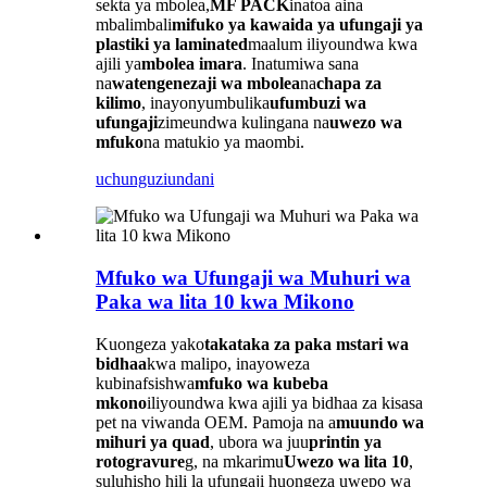
sekta ya mbolea,
MF PACK
inatoa aina
mbalimbali
mifuko ya kawaida ya ufungaji ya
plastiki ya laminated
maalum iliyoundwa kwa
ajili ya
mbolea imara
. Inatumiwa sana
na
watengenezaji wa mbolea
na
chapa za
kilimo
, inayonyumbulika
ufumbuzi wa
ufungaji
zimeundwa kulingana na
uwezo wa
mfuko
na matukio ya maombi.
uchunguzi
undani
Mfuko wa Ufungaji wa Muhuri wa
Paka wa lita 10 kwa Mikono
Kuongeza yako
takataka za paka
mstari wa
bidhaa
kwa malipo, inayoweza
kubinafsishwa
mfuko wa kubeba
mkono
iliyoundwa kwa ajili ya bidhaa za kisasa
pet na viwanda OEM. Pamoja na a
muundo wa
mihuri ya quad
, ubora wa juu
printin ya
rotogravure
g, na mkarimu
Uwezo wa lita 10
,
suluhisho hili la ufungaji huongeza uwepo wa