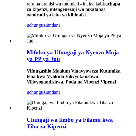
rafu na urahisi wa mtumiaji - inafaa kabisa
chapa
za kipenzi, mtengenezaji wa mkataba
s,
na
miradi ya lebo ya kibinafsi
.
uchunguzi
undani
Mifuko ya Ufungaji ya Nyenzo Moja
ya PP ya Juu
Vifungashio Maalum Vinavyoweza Kutumika
tena kwa Vyakula Vilivyokaushwa
Vilivyogandishwa, Poda na Vipenzi Vipenzi
uchunguzi
undani
Ufungaji wa fimbo ya Filamu kwa
Tiba za Kipenzi