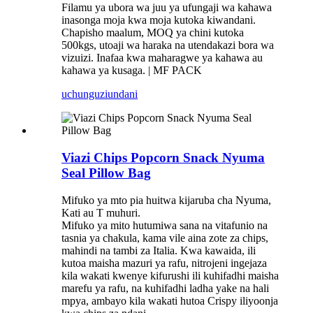
Filamu ya ubora wa juu ya ufungaji wa kahawa
inasonga moja kwa moja kutoka kiwandani.
Chapisho maalum, MOQ ya chini kutoka
500kgs, utoaji wa haraka na utendakazi bora wa
vizuizi. Inafaa kwa maharagwe ya kahawa au
kahawa ya kusaga. | MF PACK
uchunguzi
undani
Viazi Chips Popcorn Snack Nyuma
Seal Pillow Bag
Mifuko ya mto pia huitwa kijaruba cha Nyuma,
Kati au T muhuri.
Mifuko ya mito hutumiwa sana na vitafunio na
tasnia ya chakula, kama vile aina zote za chips,
mahindi na tambi za Italia. Kwa kawaida, ili
kutoa maisha mazuri ya rafu, nitrojeni ingejaza
kila wakati kwenye kifurushi ili kuhifadhi maisha
marefu ya rafu, na kuhifadhi ladha yake na hali
mpya, ambayo kila wakati hutoa Crispy iliyoonja