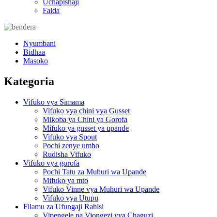
Uchapishaji
Faida
Nyumbani
Bidhaa
Masoko
Kategoria
Vifuko vya Simama
Vifuko vya chini vya Gusset
Mikoba ya Chini ya Gorofa
Mifuko ya gusset ya upande
Vifuko vya Spout
Pochi zenye umbo
Rudisha Vifuko
Vifuko vya gorofa
Pochi Tatu za Muhuri wa Upande
Mifuko ya mto
Vifuko Vinne vya Muhuri wa Upande
Vifuko vya Utupu
Filamu za Ufungaji Rahisi
Vipengele na Viongezi vya Chaguzi