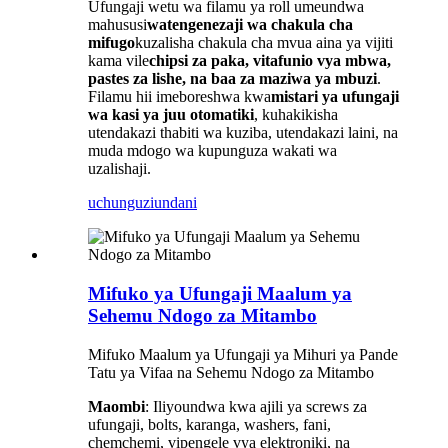
Ufungaji wetu wa filamu ya roll umeundwa
mahususi
watengenezaji wa chakula cha
mifugo
kuzalisha chakula cha mvua aina ya vijiti
kama vile
chipsi za paka, vitafunio vya mbwa,
pastes za lishe, na baa za maziwa ya mbuzi
.
Filamu hii imeboreshwa kwa
mistari ya ufungaji
wa kasi ya juu otomatiki
, kuhakikisha
utendakazi thabiti wa kuziba, utendakazi laini, na
muda mdogo wa kupunguza wakati wa
uzalishaji.
uchunguzi
undani
Mifuko ya Ufungaji Maalum ya
Sehemu Ndogo za Mitambo
Mifuko Maalum ya Ufungaji ya Mihuri ya Pande
Tatu ya Vifaa na Sehemu Ndogo za Mitambo
Maombi
: Iliyoundwa kwa ajili ya screws za
ufungaji, bolts, karanga, washers, fani,
chemchemi, vipengele vya elektroniki, na