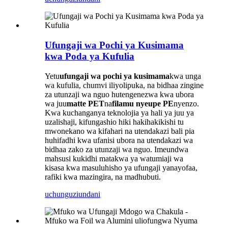
Ufungaji wa Pochi ya Kusimama
kwa Poda ya Kufulia
Yetu
ufungaji wa pochi ya kusimama
kwa unga
wa kufulia, chumvi iliyolipuka, na bidhaa zingine
za utunzaji wa nguo hutengenezwa kwa ubora
wa juu
matte PET
na
filamu nyeupe PE
nyenzo.
Kwa kuchanganya teknolojia ya hali ya juu ya
uzalishaji, kifungashio hiki hakihakikishi tu
mwonekano wa kifahari na utendakazi bali pia
huhifadhi kwa ufanisi ubora na utendakazi wa
bidhaa zako za utunzaji wa nguo. Imeundwa
mahsusi kukidhi matakwa ya watumiaji wa
kisasa kwa masuluhisho ya ufungaji yanayofaa,
rafiki kwa mazingira, na madhubuti.
uchunguzi
undani