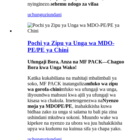
nyinginezo.
sehemu ndogo za vifaa
uchunguzi
undani
Pochi ya Zipu ya Unga wa MDO-
PE/PE ya Chini
Ufungaji Bora, Anza na MF PACK—Chaguo
Bora kwa Unga Wako!
Katika kukabiliana na mahitaji mbalimbali ya
soko, MF PACK inatanguliza
mfuko wa zipu
wa gorofa-chini
mfuko wa ufungaji wa unga,
iliyoundwa mahsusi kwa ajili ya ufungaji wa
kisasa wa chakula. Imetengenezwa na
Nyenzo
moja ya MDOPE/PE
, inahakikisha kuwa
bidhaa zako za unga si salama tu bali pia zina
ushindani mkubwa sokoni. Muundo wake wa
kipekee na nyenzo za ubora wa juu huhakikisha
upya wa kudumu na kuinua sifa ya chapa yako.
uchunguzi
undani