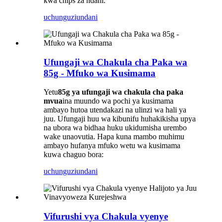
kwa chips za ndani.
uchunguzi
undani
Ufungaji wa Chakula cha Paka wa
85g - Mfuko wa Kusimama
Yetu
85g ya ufungaji wa chakula cha paka
mvua
ina muundo wa pochi ya kusimama
ambayo hutoa utendakazi na ulinzi wa hali ya
juu. Ufungaji huu wa kibunifu huhakikisha upya
na ubora wa bidhaa huku ukidumisha urembo
wake unaovutia. Hapa kuna mambo muhimu
ambayo hufanya mfuko wetu wa kusimama
kuwa chaguo bora:
uchunguzi
undani
Vifurushi vya Chakula vyenye