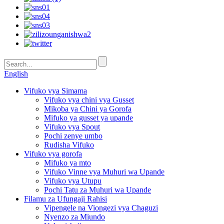
English
Vifuko vya Simama
Vifuko vya chini vya Gusset
Mikoba ya Chini ya Gorofa
Mifuko ya gusset ya upande
Vifuko vya Spout
Pochi zenye umbo
Rudisha Vifuko
Vifuko vya gorofa
Mifuko ya mto
Vifuko Vinne vya Muhuri wa Upande
Vifuko vya Utupu
Pochi Tatu za Muhuri wa Upande
Filamu za Ufungaji Rahisi
Vipengele na Viongezi vya Chaguzi
Nyenzo za Miundo