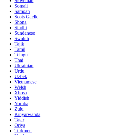
Slovenian
Somali
Samoan
Scots Gaelic
Shona
Sindhi
Sundanese
Swahili
Tajik
Tamil
Telugu
Thai
Ukrainian
Urdu
Uzbek
Vietnamese
Welsh
Xhosa
Yiddish
Yoruba
Zulu
Kinyarwanda
Tatar
Oriya
Turkmen