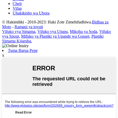
Cheti
Vifaa
Uhakikisho wa Ubora
© Hakimiliki - 2010-2023: Haki Zote Zimehifadhiwa.
Bidhaa za
Moto
-
Ramani ya tovuti
Vifuko vya Simama
,
Vifuko vya Utupu
,
Mikoba ya Soda
,
Vifuko
vya Spout
,
Mifuko ya Plastiki ya Upande wa Gusset
,
Plastiki
Simama Kijaruba
,
Tuma Barua Pepe
x