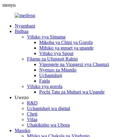
menyu
Nyumbani
Bidhaa
Vifuko vya Simama
Mikoba ya Chini ya Gorofa
Mifuko ya gusset ya upande
Vifuko vya Spout
Filamu za Ufungaji Rahisi
Vipengele na Viongezi vya Chaguzi
Nyenzo za Miundo
Uchapishaji
Faida
Vifuko vya gorofa
Pochi Tatu za Muhuri wa Upande
Uwezo
R&D
Uchapishaji wa digital
Cheti
Vifaa
Uhakikisho wa Ubora
Masoko
Mfuko wa Chakula na Vitafunio