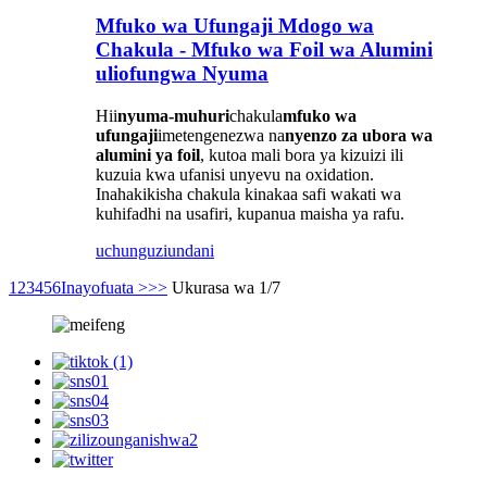
Mfuko wa Ufungaji Mdogo wa
Chakula - Mfuko wa Foil wa Alumini
uliofungwa Nyuma
Hii
nyuma-muhuri
chakula
mfuko wa
ufungaji
imetengenezwa na
nyenzo za ubora wa
alumini ya foil
, kutoa mali bora ya kizuizi ili
kuzuia kwa ufanisi unyevu na oxidation.
Inahakikisha chakula kinakaa safi wakati wa
kuhifadhi na usafiri, kupanua maisha ya rafu.
uchunguzi
undani
1
2
3
4
5
6
Inayofuata >
>>
Ukurasa wa 1/7