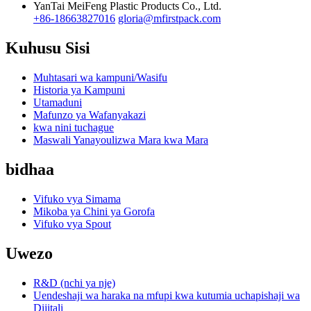
YanTai MeiFeng Plastic Products Co., Ltd.
+86-18663827016
gloria@mfirstpack.com
Kuhusu Sisi
Muhtasari wa kampuni/Wasifu
Historia ya Kampuni
Utamaduni
Mafunzo ya Wafanyakazi
kwa nini tuchague
Maswali Yanayoulizwa Mara kwa Mara
bidhaa
Vifuko vya Simama
Mikoba ya Chini ya Gorofa
Vifuko vya Spout
Uwezo
R&D (nchi ya nje)
Uendeshaji wa haraka na mfupi kwa kutumia uchapishaji wa
Dijitali