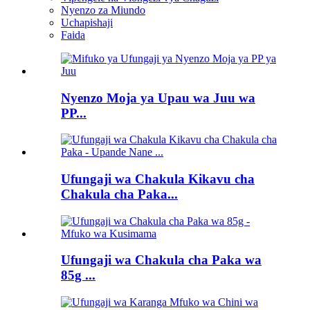
Nyenzo za Miundo
Uchapishaji
Faida
Nyenzo Moja ya Upau wa Juu wa
PP...
Ufungaji wa Chakula Kikavu cha
Chakula cha Paka...
Ufungaji wa Chakula cha Paka wa
85g ...