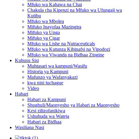
Mfuko wa Kahawa na Chai
Chakula cha Kipenzi na Mfuko wa Ufungaji wa
Kutibu
Mfuko wa Mbolea
Mifuko Inayofaa Mazingira
Mifuko ya Unga
Mifuko ya Cigar
Mfuko wa Lishe na Nutraceuticals
Mfuko wa Kutunza Kibinafsi na Vipodozi
Mfuko wa Viwanda na Bidhaa Zingine
Kuhusu Sisi
Muhtasari wa kampuni/Wasifu
Historia ya Kampuni
Mafunzo ya Wafanyakazi
kwa nini tuchague
Video
Habari
Habari za Kampuni
Shughuli/Maonyesho ya Habari za Maonyesho
Kesi zilizofanikiwa
Ushuhuda wa Wateja
Habari za Bidhaa
Wasiliana Nasi