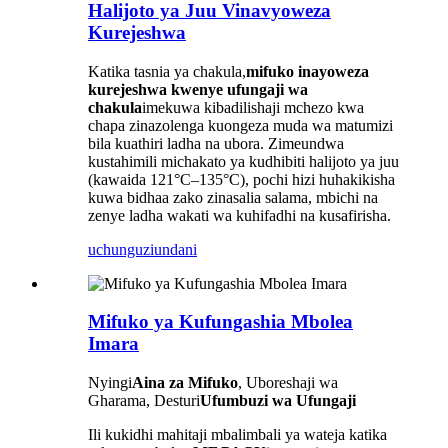
Halijoto ya Juu Vinavyoweza
Kurejeshwa
Katika tasnia ya chakula,
mifuko inayoweza
kurejeshwa kwenye ufungaji wa
chakula
imekuwa kibadilishaji mchezo kwa
chapa zinazolenga kuongeza muda wa matumizi
bila kuathiri ladha na ubora. Zimeundwa
kustahimili michakato ya kudhibiti halijoto ya juu
(kawaida 121°C–135°C), pochi hizi huhakikisha
kuwa bidhaa zako zinasalia salama, mbichi na
zenye ladha wakati wa kuhifadhi na kusafirisha.
uchunguzi
undani
Mifuko ya Kufungashia Mbolea
Imara
Nyingi
Aina za Mifuko
, Uboreshaji wa
Gharama, Desturi
Ufumbuzi wa Ufungaji
Ili kukidhi mahitaji mbalimbali ya wateja katika