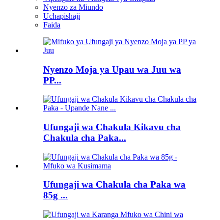
Nyenzo za Miundo
Uchapishaji
Faida
Nyenzo Moja ya Upau wa Juu wa
PP...
Ufungaji wa Chakula Kikavu cha
Chakula cha Paka...
Ufungaji wa Chakula cha Paka wa
85g ...