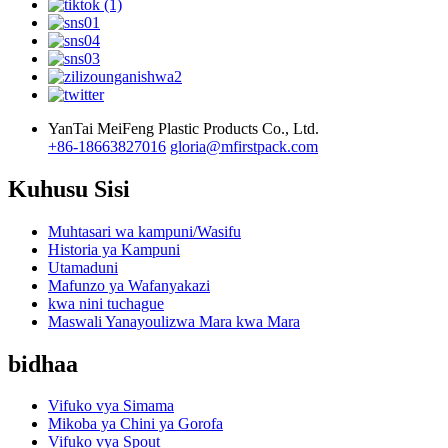
YanTai MeiFeng Plastic Products Co., Ltd.
+86-18663827016
gloria@mfirstpack.com
Kuhusu Sisi
Muhtasari wa kampuni/Wasifu
Historia ya Kampuni
Utamaduni
Mafunzo ya Wafanyakazi
kwa nini tuchague
Maswali Yanayoulizwa Mara kwa Mara
bidhaa
Vifuko vya Simama
Mikoba ya Chini ya Gorofa
Vifuko vya Spout