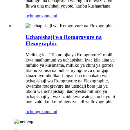
madogo, na uchapishaji wa digital ni wazi zaidi.
Ikiwa una mahitaji yoyote, karibu kushauriana.
uchunguzi
undani
Uchapishaji wa Rotogravure na
Flexographic
Meifeng ina "Teknolojia ya Rotogravure" mbili
kwa madhumuni ya uchapishaji kwa kila aina ya
mifuko ya kusimama, mifuko ya chini ya gorofa,
filamu za hisa na bidhaa nyingine za ufungaji
zinazonyumbulika. Linganisha mchakato wa
uchapishaji wa Rotogravure na Flexographic,
kwamba rotogravure ina utendaji bora juu ya
ubora wa uchapishaji, itaonyesha mifumo ya
uchapishaji ya wazi zaidi kwa wateja, ambayo ni
bora zaidi kuliko printers za jadi za flexographic.
uchunguzi
undani