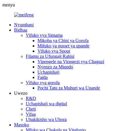
menyu
Nyumbani
Bidhaa
Vifuko vya Simama
Mikoba ya Chini ya Gorofa
Mifuko ya gusset ya upande
Vifuko vya Spout
Filamu za Ufungaji Rahisi
Vipengele na Viongezi vya Chaguzi
Nyenzo za Miundo
Uchapishaji
Faida
Vifuko vya gorofa
Pochi Tatu za Muhuri wa Upande
Uwezo
R&D
Uchapishaji wa digital
Cheti
Vifaa
Uhakikisho wa Ubora
Masoko
Mfuko wa Chakula na Vitafunio