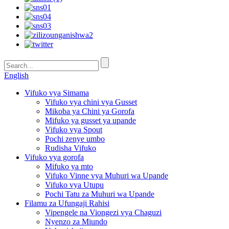
English
Vifuko vya Simama
Vifuko vya chini vya Gusset
Mikoba ya Chini ya Gorofa
Mifuko ya gusset ya upande
Vifuko vya Spout
Pochi zenye umbo
Rudisha Vifuko
Vifuko vya gorofa
Mifuko ya mto
Vifuko Vinne vya Muhuri wa Upande
Vifuko vya Utupu
Pochi Tatu za Muhuri wa Upande
Filamu za Ufungaji Rahisi
Vipengele na Viongezi vya Chaguzi
Nyenzo za Miundo