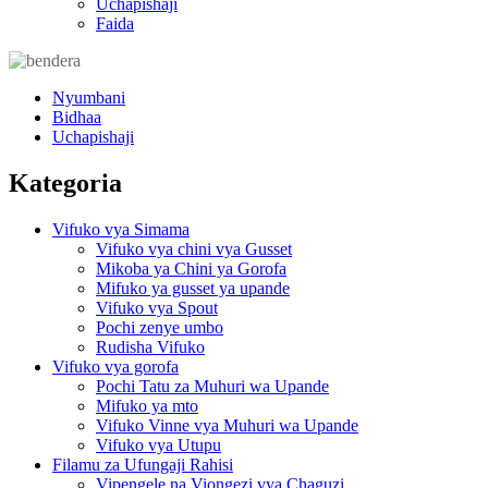
Uchapishaji
Faida
Nyumbani
Bidhaa
Uchapishaji
Kategoria
Vifuko vya Simama
Vifuko vya chini vya Gusset
Mikoba ya Chini ya Gorofa
Mifuko ya gusset ya upande
Vifuko vya Spout
Pochi zenye umbo
Rudisha Vifuko
Vifuko vya gorofa
Pochi Tatu za Muhuri wa Upande
Mifuko ya mto
Vifuko Vinne vya Muhuri wa Upande
Vifuko vya Utupu
Filamu za Ufungaji Rahisi
Vipengele na Viongezi vya Chaguzi