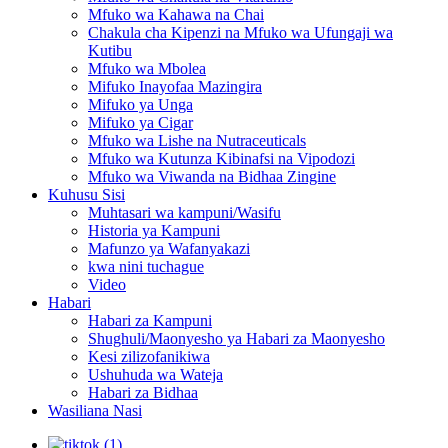
Mfuko wa Kahawa na Chai
Chakula cha Kipenzi na Mfuko wa Ufungaji wa
Kutibu
Mfuko wa Mbolea
Mifuko Inayofaa Mazingira
Mifuko ya Unga
Mifuko ya Cigar
Mfuko wa Lishe na Nutraceuticals
Mfuko wa Kutunza Kibinafsi na Vipodozi
Mfuko wa Viwanda na Bidhaa Zingine
Kuhusu Sisi
Muhtasari wa kampuni/Wasifu
Historia ya Kampuni
Mafunzo ya Wafanyakazi
kwa nini tuchague
Video
Habari
Habari za Kampuni
Shughuli/Maonyesho ya Habari za Maonyesho
Kesi zilizofanikiwa
Ushuhuda wa Wateja
Habari za Bidhaa
Wasiliana Nasi