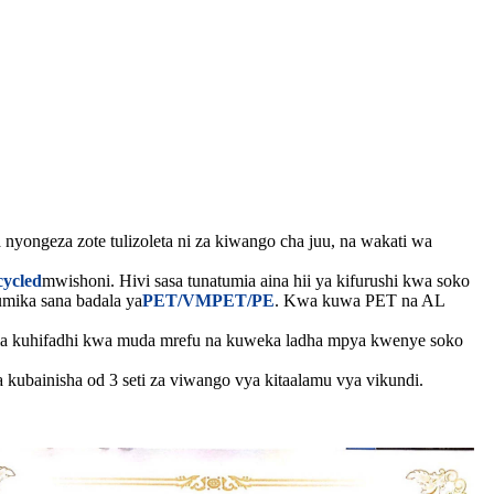
nyongeza zote tulizoleta ni za kiwango cha juu, na wakati wa
ycled
mwishoni. Hivi sasa tunatumia aina hii ya kifurushi kwa soko
umika sana badala ya
PET/VMPET/PE
. Kwa kuwa PET na AL
dia kuhifadhi kwa muda mrefu na kuweka ladha mpya kwenye soko
 na kubainisha od 3 seti za viwango vya kitaalamu vya vikundi.