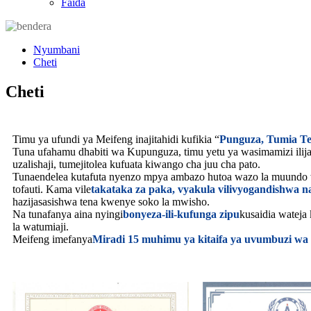
Faida
Nyumbani
Cheti
Cheti
Timu ya ufundi ya Meifeng inajitahidi kufikia “
Punguza, Tumia Te
Tuna ufahamu dhabiti wa Kupunguza, timu yetu ya wasimamizi ilijar
uzalishaji, tumejitolea kufuata kiwango cha juu cha pato.
Tunaendelea kutafuta nyenzo mpya ambazo hutoa wazo la muundo 
tofauti. Kama vile
takataka za paka, vyakula vilivyogandishwa n
hazijasasishwa tena kwenye soko la mwisho.
Na tunafanya aina nyingi
bonyeza-ili-kufunga zipu
kusaidia wateja
la watumiaji.
Meifeng imefanya
Miradi 15 muhimu ya kitaifa ya uvumbuzi wa 