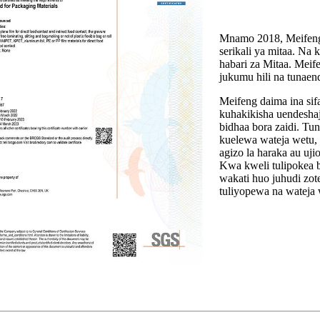
Mnamo 2018, Meifeng 
serikali ya mitaa. Na
habari za Mitaa. Meif
jukumu hili na tunaen
Meifeng daima ina sifa
kuhakikisha uendeshaj
bidhaa bora zaidi. T
kuelewa wateja wetu,
agizo la haraka au uj
Kwa kweli tulipokea 
wakati huo juhudi zot
tuliyopewa na wateja 