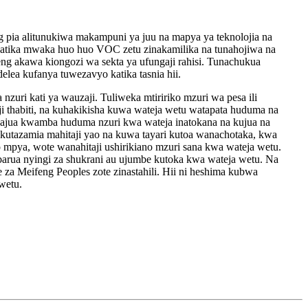
pia alitunukiwa makampuni ya juu na mapya ya teknolojia na
 katika mwaka huo huo VOC zetu zinakamilika na tunahojiwa na
eng akawa kiongozi wa sekta ya ufungaji rahisi. Tunachukua
delea kufanya tuwezavyo katika tasnia hii.
 nzuri kati ya wauzaji. Tuliweka mtiririko mzuri wa pesa ili
i thabiti, na kuhakikisha kuwa wateja wetu watapata huduma na
unajua kwamba huduma nzuri kwa wateja inatokana na kujua na
 kutazamia mahitaji yao na kuwa tayari kutoa wanachotaka, kwa
io mpya, wote wanahitaji ushirikiano mzuri sana kwa wateja wetu.
barua nyingi za shukrani au ujumbe kutoka kwa wateja wetu. Na
e za Meifeng Peoples zote zinastahili. Hii ni heshima kubwa
wetu.