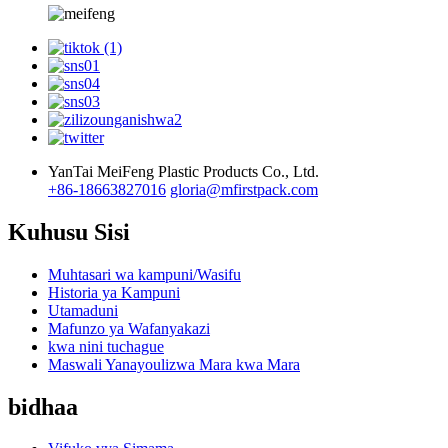
YanTai MeiFeng Plastic Products Co., Ltd.
+86-18663827016
gloria@mfirstpack.com
Kuhusu Sisi
Muhtasari wa kampuni/Wasifu
Historia ya Kampuni
Utamaduni
Mafunzo ya Wafanyakazi
kwa nini tuchague
Maswali Yanayoulizwa Mara kwa Mara
bidhaa