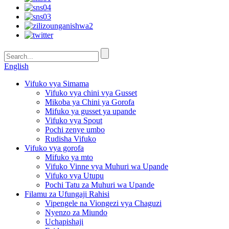
English
Vifuko vya Simama
Vifuko vya chini vya Gusset
Mikoba ya Chini ya Gorofa
Mifuko ya gusset ya upande
Vifuko vya Spout
Pochi zenye umbo
Rudisha Vifuko
Vifuko vya gorofa
Mifuko ya mto
Vifuko Vinne vya Muhuri wa Upande
Vifuko vya Utupu
Pochi Tatu za Muhuri wa Upande
Filamu za Ufungaji Rahisi
Vipengele na Viongezi vya Chaguzi
Nyenzo za Miundo
Uchapishaji