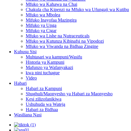
Mfuko wa Kahawa na Chai
Chakula cha Kipenzi na Mfuko wa Ufungaji wa Kutibu
Mfuko wa Mbolea
Mifuko Inayofaa Mazingira
Mifuko ya Unga
Mifuko ya Cigar
Mfuko wa Lishe na Nutraceuticals
Mfuko wa Kutunza Kibinafsi na Vipodozi
Mfuko wa Viwanda na Bidhaa Zingine
Kuhusu Sisi
Muhtasari wa kampuni/Wasifu
Historia ya Kampuni
Mafunzo ya Wafanyakazi
kwa nini tuchague
Video
Habari
Habari za Kampuni
Shughuli/Maonyesho ya Habari za Maonyesho
Kesi zilizofanikiwa
Ushuhuda wa Wateja
Habari za Bidhaa
Wasiliana Nasi