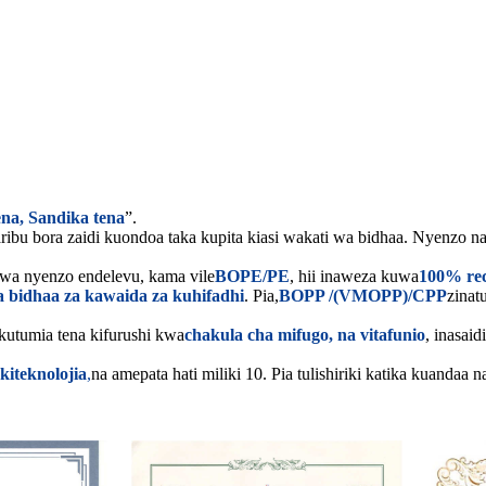
na, Sandika tena
”.
ibu bora zaidi kuondoa taka kupita kiasi wakati wa bidhaa. Nyenzo na 
wa nyenzo endelevu, kama vile
BOPE/PE
, hii inaweza kuwa
100% rec
a bidhaa za kawaida za kuhifadhi
. Pia,
BOPP /(VMOPP)/CPP
zinat
 kutumia tena kifurushi kwa
chakula cha mifugo, na vitafunio
, inasai
kiteknolojia
,
na amepata hati miliki 10. Pia tulishiriki katika kuandaa