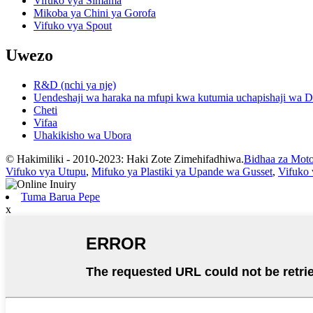
Vifuko vya Simama
Mikoba ya Chini ya Gorofa
Vifuko vya Spout
Uwezo
R&D (nchi ya nje)
Uendeshaji wa haraka na mfupi kwa kutumia uchapishaji wa Dij
Cheti
Vifaa
Uhakikisho wa Ubora
© Hakimiliki - 2010-2023: Haki Zote Zimehifadhiwa.
Bidhaa za Mot
Vifuko vya Utupu
,
Mifuko ya Plastiki ya Upande wa Gusset
,
Vifuko 
Tuma Barua Pepe
x