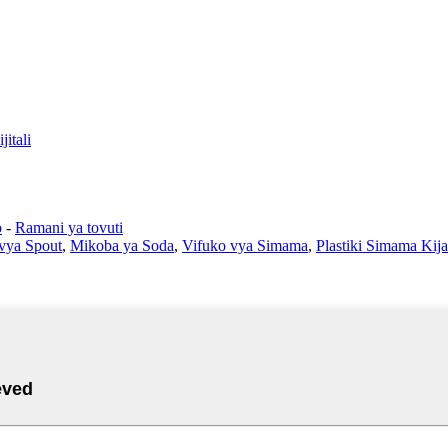
itali
o
-
Ramani ya tovuti
vya Spout
,
Mikoba ya Soda
,
Vifuko vya Simama
,
Plastiki Simama Kij