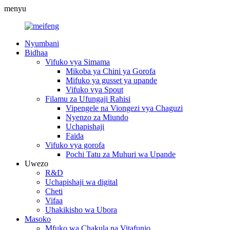
menyu
Nyumbani
Bidhaa
Vifuko vya Simama
Mikoba ya Chini ya Gorofa
Mifuko ya gusset ya upande
Vifuko vya Spout
Filamu za Ufungaji Rahisi
Vipengele na Viongezi vya Chaguzi
Nyenzo za Miundo
Uchapishaji
Faida
Vifuko vya gorofa
Pochi Tatu za Muhuri wa Upande
Uwezo
R&D
Uchapishaji wa digital
Cheti
Vifaa
Uhakikisho wa Ubora
Masoko
Mfuko wa Chakula na Vitafunio