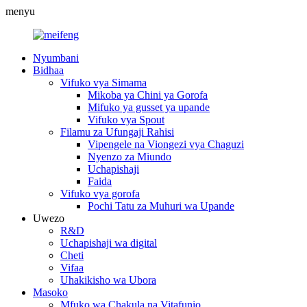
menyu
Nyumbani
Bidhaa
Vifuko vya Simama
Mikoba ya Chini ya Gorofa
Mifuko ya gusset ya upande
Vifuko vya Spout
Filamu za Ufungaji Rahisi
Vipengele na Viongezi vya Chaguzi
Nyenzo za Miundo
Uchapishaji
Faida
Vifuko vya gorofa
Pochi Tatu za Muhuri wa Upande
Uwezo
R&D
Uchapishaji wa digital
Cheti
Vifaa
Uhakikisho wa Ubora
Masoko
Mfuko wa Chakula na Vitafunio