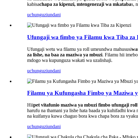
kabisa
chapa za kipenzi, mtengenezaji wa mkataba
s, 
uchunguzi
undani
Ufungaji wa fimbo ya Filamu kwa Tiba za 
Ufungaji wetu wa filamu ya roll umeundwa mahususi
wa
za lishe, na baa za maziwa ya mbuzi
. Filamu hii imeb
mdogo wa kupunguza wakati wa uzalishaji.
uchunguzi
undani
Filamu ya Kufungasha Fimbo ya Maziwa y
Hii
pet vitafunio maziwa ya mbuzi fimbo ufungaji roll
harufu na thamani ya lishe hata baada ya kuhifadhi kwa 
na kuifanya kuwa chaguo bora kwa chapa bora za vyakul
uchunguzi
undani