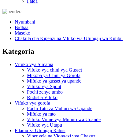
Faida
Nyumbani
Bidhaa
Masoko
Chakula cha Kipenzi na Mfuko wa Ufungaji wa Kutibu
Kategoria
Vifuko vya Simama
Vifuko vya chini vya Gusset
Mikoba ya Chini ya Gorofa
Mifuko ya gusset ya upande
Vifuko vya Spout
Pochi zenye umbo
Rudisha Vifuko
Vifuko vya gorofa
Pochi Tatu za Muhuri wa Upande
Mifuko ya mto
Vifuko Vinne vya Muhuri wa Upande
Vifuko vya Utupu
Filamu za Ufungaji Rahisi
Vipengele na Viongezi vya Chaguzi