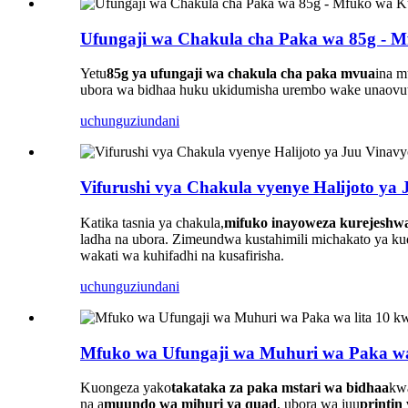
Ufungaji wa Chakula cha Paka wa 85g - 
Yetu
85g ya ufungaji wa chakula cha paka mvua
ina m
ubora wa bidhaa huku ukidumisha urembo wake unaov
uchunguzi
undani
Vifurushi vya Chakula vyenye Halijoto ya
Katika tasnia ya chakula,
mifuko inayoweza kurejeshw
ladha na ubora. Zimeundwa kustahimili michakato ya kud
wakati wa kuhifadhi na kusafirisha.
uchunguzi
undani
Mfuko wa Ufungaji wa Muhuri wa Paka wa
Kuongeza yako
takataka za paka
mstari wa bidhaa
kwa
na a
muundo wa mihuri ya quad
, ubora wa juu
printin