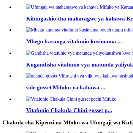
Kifungashio cha maharagwe ya kahawa Kra
Mbegu karanga vitafunio kusimama ...
Kugandisha vitafunio vya matunda yaliyok
side gusset Mifuko ya kahawa ...
Vitafunio Chakula Chini gusset p...
Chakula cha Kipenzi na Mfuko wa Ufungaji wa Kut