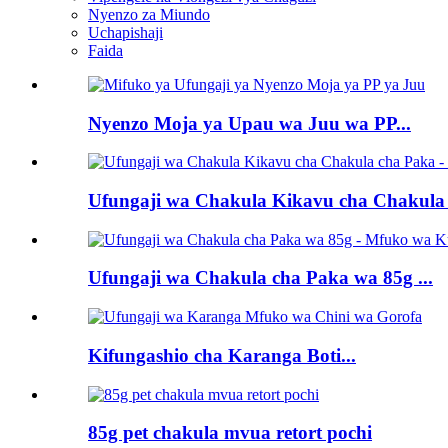
Nyenzo za Miundo
Uchapishaji
Faida
Nyenzo Moja ya Upau wa Juu wa PP...
Ufungaji wa Chakula Kikavu cha Chakula 
Ufungaji wa Chakula cha Paka wa 85g ...
Kifungashio cha Karanga Boti...
85g pet chakula mvua retort pochi