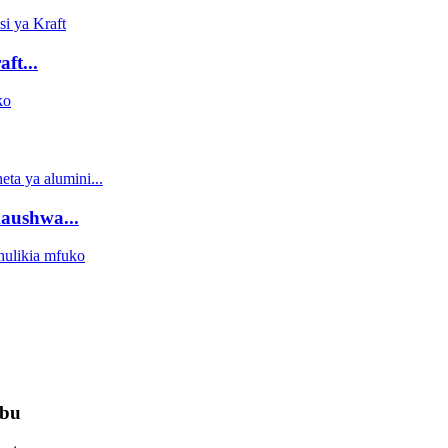
ft...
aushwa...
ibu