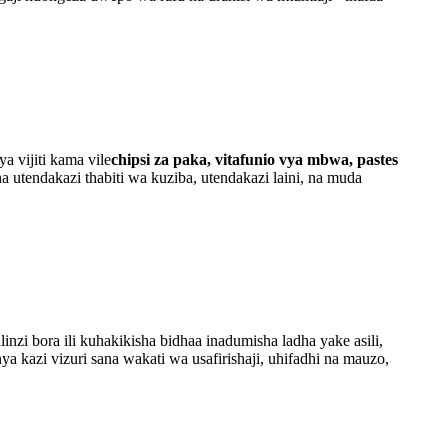
a vijiti kama vile
chipsi za paka, vitafunio vya mbwa, pastes
ha utendakazi thabiti wa kuziba, utendakazi laini, na muda
ulinzi bora ili kuhakikisha bidhaa inadumisha ladha yake asili,
a kazi vizuri sana wakati wa usafirishaji, uhifadhi na mauzo,