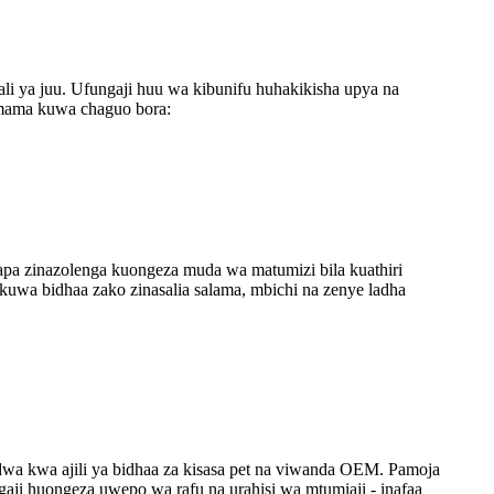
i ya juu. Ufungaji huu wa kibunifu huhakikisha upya na
mama kuwa chaguo bora:
pa zinazolenga kuongeza muda wa matumizi bila kuathiri
 kuwa bidhaa zako zinasalia salama, mbichi na zenye ladha
dwa kwa ajili ya bidhaa za kisasa pet na viwanda OEM. Pamoja
ungaji huongeza uwepo wa rafu na urahisi wa mtumiaji - inafaa