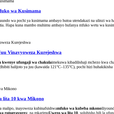
Mfuko wa Kusimama
uundo wa pochi ya kusimama ambayo hutoa utendakazi na ulinzi wa hal
utia. Hapa kuna mambo muhimu ambayo hufanya mfuko wetu wa kusi
 Juu Vinavyoweza Kurejeshwa
a kwenye ufungaji wa chakula
imekuwa kibadilishaji mchezo kwa cha
hibiti halijoto ya juu (kawaida 121°C–135°C), pochi hizi huhakikisha
 lita 10 kwa Mikono
 malipo, inayoweza kubinafsishwa
mfuko wa kubeba mkono
iliyoun
 ya rotogravure
g, na mkarimu
Uwezo wa lita 10
, suluhisho hili la uf