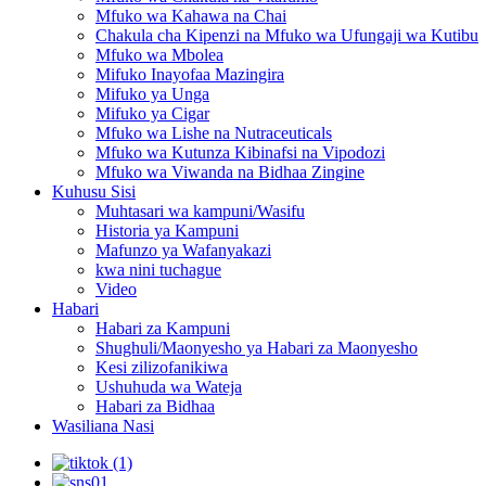
Mfuko wa Kahawa na Chai
Chakula cha Kipenzi na Mfuko wa Ufungaji wa Kutibu
Mfuko wa Mbolea
Mifuko Inayofaa Mazingira
Mifuko ya Unga
Mifuko ya Cigar
Mfuko wa Lishe na Nutraceuticals
Mfuko wa Kutunza Kibinafsi na Vipodozi
Mfuko wa Viwanda na Bidhaa Zingine
Kuhusu Sisi
Muhtasari wa kampuni/Wasifu
Historia ya Kampuni
Mafunzo ya Wafanyakazi
kwa nini tuchague
Video
Habari
Habari za Kampuni
Shughuli/Maonyesho ya Habari za Maonyesho
Kesi zilizofanikiwa
Ushuhuda wa Wateja
Habari za Bidhaa
Wasiliana Nasi