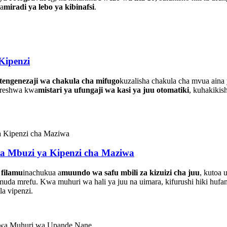
na
miradi ya lebo ya kibinafsi
.
Kipenzi
tengenezaji wa chakula cha mifugo
kuzalisha chakula cha mvua aina y
oreshwa kwa
mistari ya ufungaji wa kasi ya juu otomatiki
, kuhakikis
a Mbuzi ya Kipenzi cha Maziwa
 filamu
inachukua a
muundo wa safu mbili za kizuizi cha juu
, kutoa 
muda mrefu. Kwa muhuri wa hali ya juu na uimara, kifurushi hiki hufany
a vipenzi.