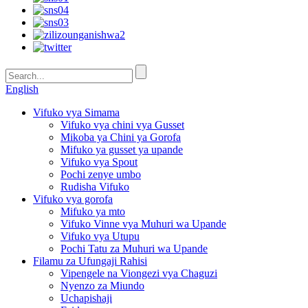
English
Vifuko vya Simama
Vifuko vya chini vya Gusset
Mikoba ya Chini ya Gorofa
Mifuko ya gusset ya upande
Vifuko vya Spout
Pochi zenye umbo
Rudisha Vifuko
Vifuko vya gorofa
Mifuko ya mto
Vifuko Vinne vya Muhuri wa Upande
Vifuko vya Utupu
Pochi Tatu za Muhuri wa Upande
Filamu za Ufungaji Rahisi
Vipengele na Viongezi vya Chaguzi
Nyenzo za Miundo
Uchapishaji