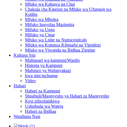
Mfuko wa Kahawa na Chai
Chakula cha Kipenzi na Mfuko wa Ufungaji wa
Kutibu
Mfuko wa Mbolea
Mifuko Inayofaa Mazingira
Mifuko ya Unga
Mifuko ya Cigar
Mfuko wa Lishe na Nutraceuticals
Mfuko wa Kutunza Kibinafsi na Vipodozi
Mfuko wa Viwanda na Bidhaa Zingine
Kuhusu Sisi
Muhtasari wa kampuni/Wasifu
Historia ya Kampuni
Mafunzo ya Wafanyakazi
kwa nini tuchague
Video
Habari
Habari za Kampuni
Shughuli/Maonyesho ya Habari za Maonyesho
Kesi zilizofanikiwa
Ushuhuda wa Wateja
Habari za Bidhaa
Wasiliana Nasi