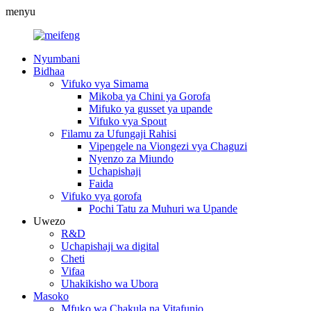
menyu
Nyumbani
Bidhaa
Vifuko vya Simama
Mikoba ya Chini ya Gorofa
Mifuko ya gusset ya upande
Vifuko vya Spout
Filamu za Ufungaji Rahisi
Vipengele na Viongezi vya Chaguzi
Nyenzo za Miundo
Uchapishaji
Faida
Vifuko vya gorofa
Pochi Tatu za Muhuri wa Upande
Uwezo
R&D
Uchapishaji wa digital
Cheti
Vifaa
Uhakikisho wa Ubora
Masoko
Mfuko wa Chakula na Vitafunio