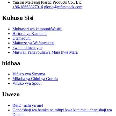
YanTai MeiFeng Plastic Products Co., Ltd.
+86-18663827016
gloria@mfirstpack.com
Kuhusu Sisi
Muhtasari wa kampuni/Wasifu
Historia ya Kampuni
Utamaduni
Mafunzo ya Wafanyakazi
kwa nini tuchague
Maswali Yanayoulizwa Mara kwa Mara
bidhaa
Vifuko vya Simama
Mikoba ya Chini ya Gorofa
Vifuko vya Spout
Uwezo
R&D (nchi ya nje)
Uendeshaji wa haraka na mfupi kwa kutumia uchapishaji wa
Dijitali