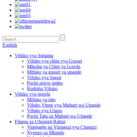
English
Vifuko vya Simama
Vifuko vya chini vya Gusset
Mikoba ya Chini ya Gorofa
Mifuko ya gusset ya upande
Vifuko vya Spout
Pochi zenye umbo
Rudisha Vifuko
Vifuko vya gorofa
Mifuko ya mto
Vifuko Vinne vya Muhuri wa Upande
Vifuko vya Utupu
Pochi Tatu za Muhuri wa Upande
Filamu za Ufungaji Rahisi
Vipengele na Viongezi vya Chaguzi
Nyenzo za Miundo