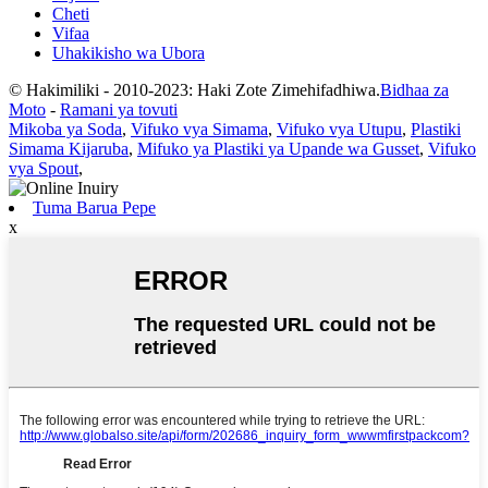
Cheti
Vifaa
Uhakikisho wa Ubora
© Hakimiliki - 2010-2023: Haki Zote Zimehifadhiwa.
Bidhaa za
Moto
-
Ramani ya tovuti
Mikoba ya Soda
,
Vifuko vya Simama
,
Vifuko vya Utupu
,
Plastiki
Simama Kijaruba
,
Mifuko ya Plastiki ya Upande wa Gusset
,
Vifuko
vya Spout
,
Tuma Barua Pepe
x